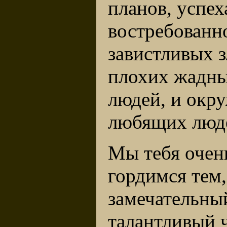
планов, успех
востребованно
завистливых з
плохих жадн
людей, и окр
любящих люде
Мы тебя очен
гордимся тем,
замечательны
талантливый 