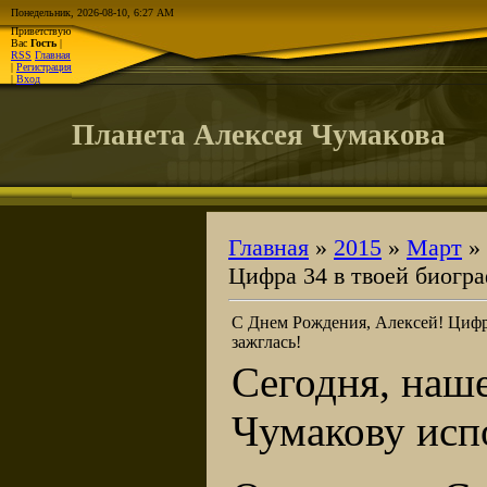
Понедельник, 2026-08-10, 6:27 AM
Приветствую
Вас
Гость
|
RSS
Главная
|
Регистрация
|
Вход
Планета Алексея Чумакова
Главная
»
2015
»
Март
»
Цифра 34 в твоей биогра
С Днем Рождения, Алексей! Цифр
зажглась!
Сегодня, наш
Чумакову испо