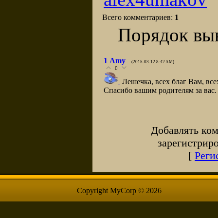
Всего комментариев
:
1
Порядок вы
1
Amy
(2015-03-12 8:42 AM)
0
Лешечка, всех благ Вам, все
Спасибо вашим родителям за вас.
Добавлять ком
зарегистрир
[
Реги
Copyright MyCorp © 2026