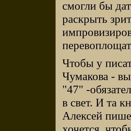
смогли бы дат
раскрыть зрит
импровизирова
перевоплощат
Чтобы у писа
Чумакова - в
"47" -обязате
в свет. И та к
Алексей пишет
хочется, чтоб