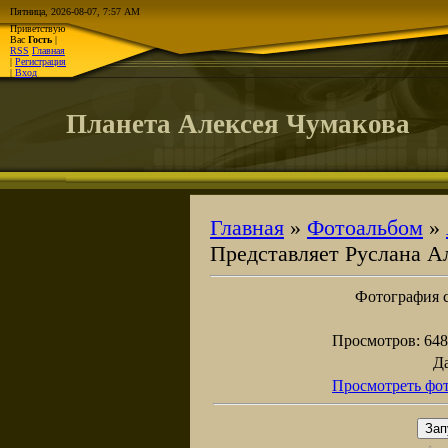
Пятница, 2026-08-07, 7:57 AM
Приветствую
Вас
Гость
|
RSS
Главная
|
Регистрация
|
Вход
Планета Алексея Чумакова
Главная
»
Фотоальбом
»
Представляет Руслана А
Фотография с
Просмотров
: 648
Д
Просмотреть фот