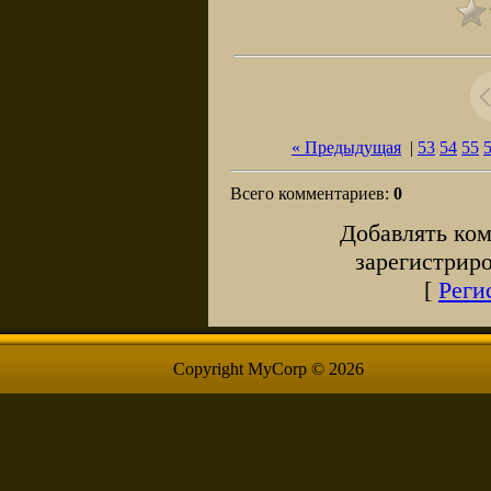
« Предыдущая
|
53
54
55
Всего комментариев
:
0
Добавлять ком
зарегистрир
[
Реги
Copyright MyCorp © 2026