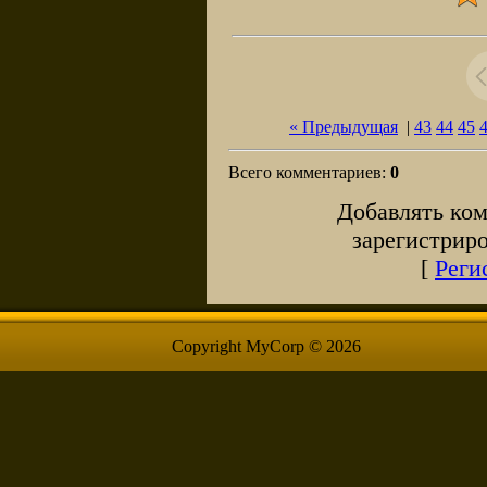
« Предыдущая
|
43
44
45
Всего комментариев
:
0
Добавлять ком
зарегистрир
[
Реги
Copyright MyCorp © 2026