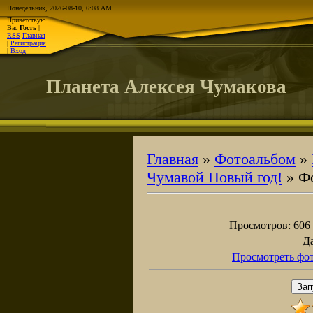
Понедельник, 2026-08-10, 6:08 AM
Приветствую
Вас
Гость
|
RSS
Главная
|
Регистрация
|
Вход
Планета Алексея Чумакова
Главная
»
Фотоальбом
»
Чумавой Новый год!
» Фо
Просмотров
: 606
Д
Просмотреть фот