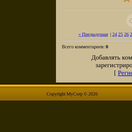
« Предыдущая
|
24
25
26
Всего комментариев
:
0
Добавлять ком
зарегистрир
[
Реги
Copyright MyCorp © 2026