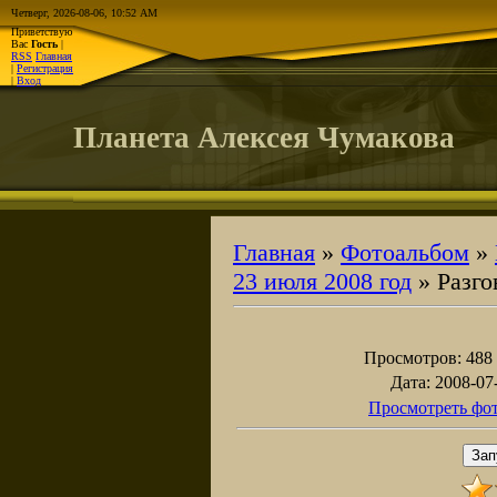
Четверг, 2026-08-06, 10:52 AM
Приветствую
Вас
Гость
|
RSS
Главная
|
Регистрация
|
Вход
Планета Алексея Чумакова
Главная
»
Фотоальбом
»
23 июля 2008 год
» Разго
Просмотров
: 488
Дата
: 2008-07
Просмотреть фот