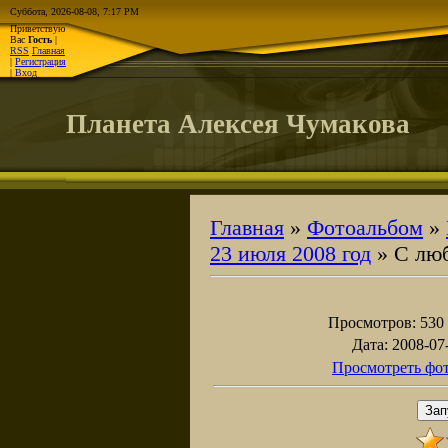
Суббота, 2026-08-08, 7:17 PM
Приветствую
Вас
Гость
|
RSS
Главная
|
Регистрация
|
Вход
Планета Алексея Чумакова
Главная
»
Фотоальбом
»
23 июля 2008 год
» С лю
Просмотров
: 530
Дата
: 2008-07
Просмотреть фот