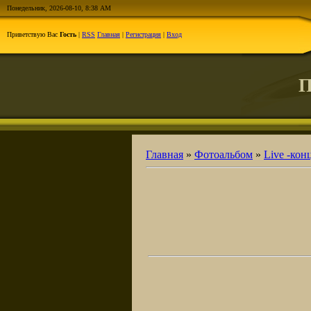
Понедельник, 2026-08-10, 8:38 AM
Приветствую Вас
Гость
|
RSS
Главная
|
Регистрация
|
Вход
П
Главная
»
Фотоальбом
»
Live -конц