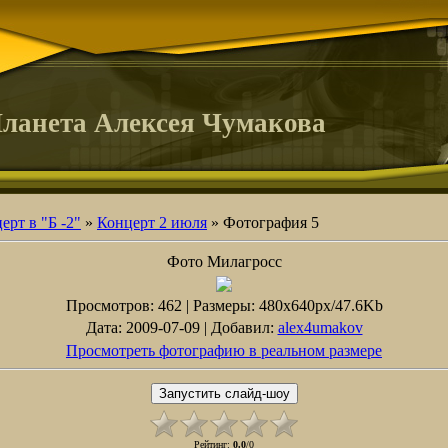
ланета Алексея Чумакова
ерт в "Б -2"
»
Концерт 2 июля
» Фотография 5
Фото Милагросс
Просмотров
: 462 |
Размеры
: 480x640px/47.6Kb
Дата
: 2009-07-09 |
Добавил
:
alex4umakov
Просмотреть фотографию в реальном размере
Рейтинг
:
0.0
/
0