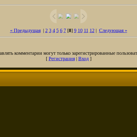
« Предыдущая
|
2
3
4
5
6
7
[
8
]
9
10
11
12
|
Следующая »
авлять комментарии могут только зарегистрированные пользоват
[
Регистрация
|
Вход
]