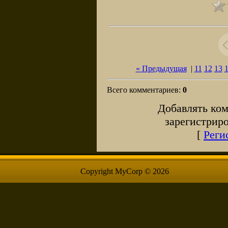
« Предыдущая
|
11
12
13
Всего комментариев
:
0
Добавлять ком
зарегистрир
[
Реги
Copyright MyCorp © 2026