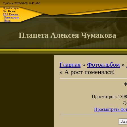
Суббота, 2026-08-08, 6:45 AM
Приветствую
Вас
Гость
|
RSS
Главная
|
Регистрация
|
Вход
Планета Алексея Чумакова
Главная
»
Фотоальбом
»
» А рост поменялся!
Ф
Просмотров
: 1398
Д
Просмотреть фот