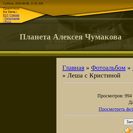
Суббота, 2026-08-08, 11:42 AM
Приветствую
Вас
Гость
|
RSS
Главная
|
Регистрация
|
Вход
Планета Алексея Чумакова
Главная
»
Фотоальбом
»
» Леша с Кристиной
Просмотров
: 994
Д
Просмотреть фот