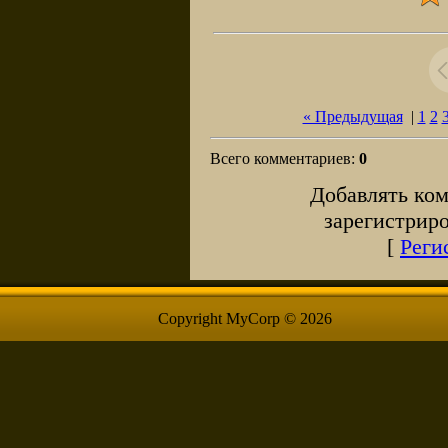
« Предыдущая
|
1
2
Всего комментариев
:
0
Добавлять ком
зарегистрир
[
Реги
Copyright MyCorp © 2026