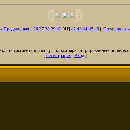
« Предыдущая
|
36
37
38
39
40
[
41
]
42
43
44
45
46
|
Следующая »
авлять комментарии могут только зарегистрированные пользоват
[
Регистрация
|
Вход
]