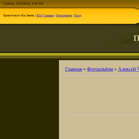
Суббота, 2026-08-08, 6:40 AM
Приветствую Вас
Гость
|
RSS
Главная
|
Регистрация
|
Вход
П
Главная
»
Фотоальбом
»
Алексей 