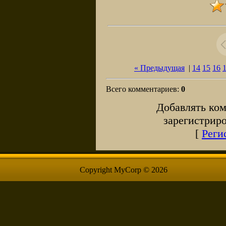
« Предыдущая
|
14
15
16
Всего комментариев
:
0
Добавлять ком
зарегистрир
[
Реги
Copyright MyCorp © 2026