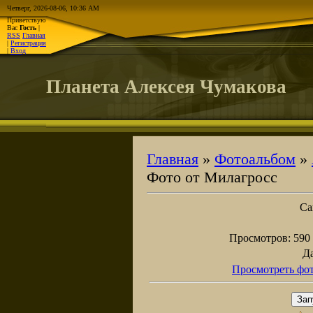
Четверг, 2026-08-06, 10:36 AM
Приветствую
Вас
Гость
|
RSS
Главная
|
Регистрация
|
Вход
Планета Алексея Чумакова
Главная
»
Фотоальбом
»
Фото от Милагросс
Са
Просмотров
: 590
Д
Просмотреть фот