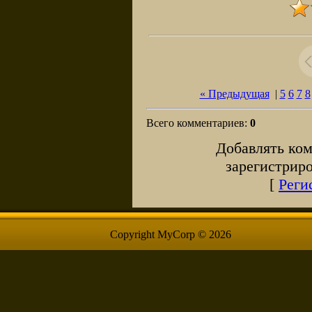
« Предыдущая
|
5
6
7
8
Всего комментариев
:
0
Добавлять ком
зарегистрир
[
Реги
Copyright MyCorp © 2026