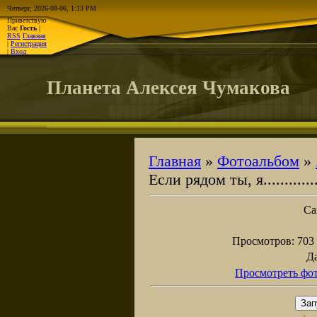
Четверг, 2026-08-06, 1:13 PM
Приветствую
Вас
Гость
|
RSS
Главная
|
Регистрация
|
Вход
Планета Алексея Чумакова
Главная
»
Фотоальбом
»
Если рядом ты, я................
Са
Просмотров
: 703
Д
Просмотреть фот