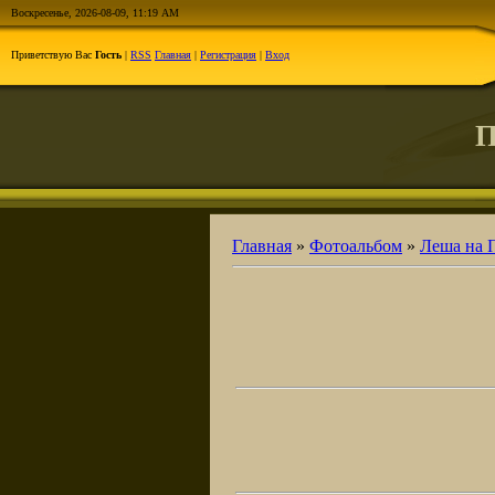
Воскресенье, 2026-08-09, 11:19 AM
Приветствую Вас
Гость
|
RSS
Главная
|
Регистрация
|
Вход
П
Главная
»
Фотоальбом
»
Леша на 