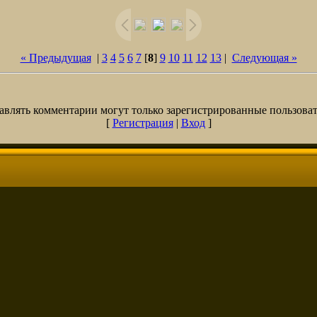
« Предыдущая
|
3
4
5
6
7
[
8
]
9
10
11
12
13
|
Следующая »
авлять комментарии могут только зарегистрированные пользоват
[
Регистрация
|
Вход
]