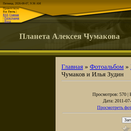
Пятница, 2026-08-07, 9:36 AM
Приветствую
Вас
Гость
|
RSS
Главная
|
Регистрация
|
Вход
Планета Алексея Чумакова
Главная
»
Фотоальбом
»
Чумаков и Илья Зудин
Просмотров
: 570 |
Дата
: 2011-07
Просмотреть фот