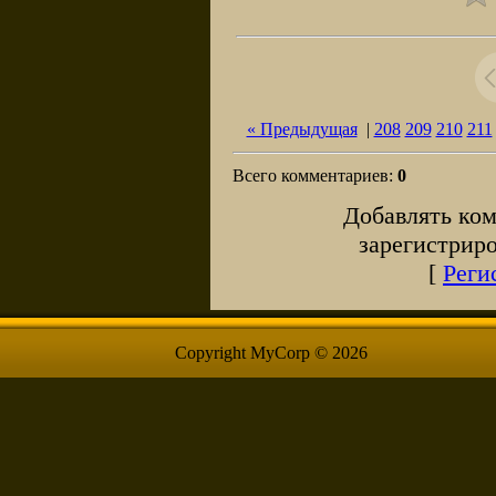
« Предыдущая
|
208
209
210
211
Всего комментариев
:
0
Добавлять ком
зарегистрир
[
Реги
Copyright MyCorp © 2026