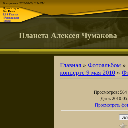
Воскресенье, 2026-08-09, 2:54 PM
Приветствую
Вас
Гость
|
RSS
Главная
|
Регистрация
|
Вход
Планета Алексея Чумакова
Главная
»
Фотоальбом
»
концерте 9 мая 2010
»
Ф
Просмотров
: 564
Дата
: 2010-05
Просмотреть фот