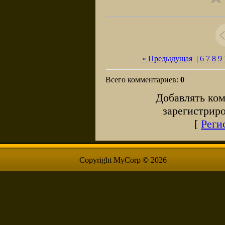
« Предыдущая
|
6
7
8
9
Всего комментариев
:
0
Добавлять ком
зарегистрир
[
Реги
Copyright MyCorp © 2026