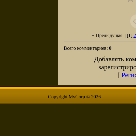
« Предыдущая
| [
1
]
2
Всего комментариев
:
0
Добавлять ком
зарегистрир
[
Реги
Copyright MyCorp © 2026