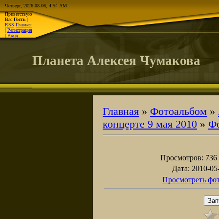
Четверг, 2026-08-06, 4:54 AM
Приветствую
Вас
Гость
|
RSS
Главная
|
Регистрация
|
Вход
Планета Алексея Чумакова
Главная
»
Фотоальбом
»
концерте 9 мая 2010
»
Ф
Просмотров
: 736
Дата
: 2010-05
Просмотреть фот