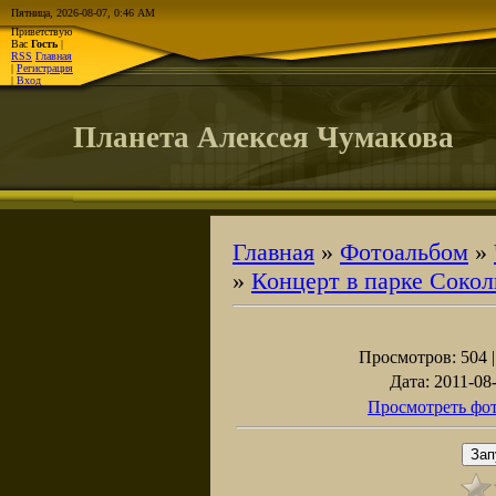
Пятница, 2026-08-07, 0:46 AM
Приветствую
Вас
Гость
|
RSS
Главная
|
Регистрация
|
Вход
Планета Алексея Чумакова
Главная
»
Фотоальбом
»
»
Концерт в парке Соко
Просмотров
: 504 
Дата
: 2011-08
Просмотреть фот