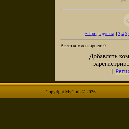
« Предыдущая
|
3
4
5
Всего комментариев
:
0
Добавлять ком
зарегистрир
[
Реги
Copyright MyCorp © 2026