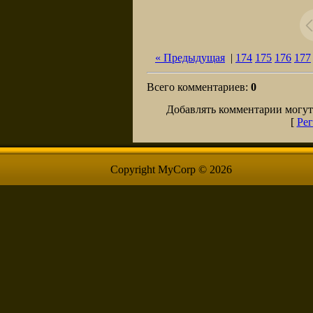
« Предыдущая
|
174
175
176
177
Всего комментариев
:
0
Добавлять комментарии могут
[
Рег
Copyright MyCorp © 2026