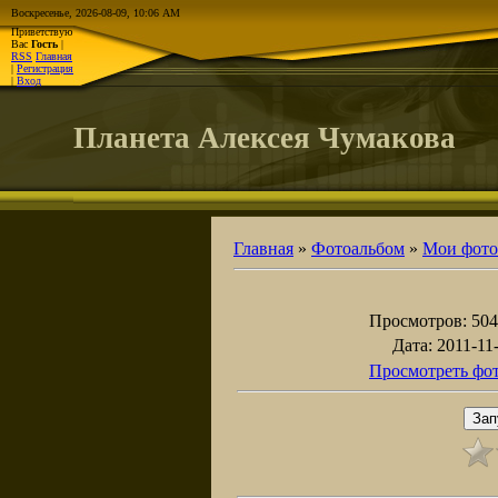
Воскресенье, 2026-08-09, 10:06 AM
Приветствую
Вас
Гость
|
RSS
Главная
|
Регистрация
|
Вход
Планета Алексея Чумакова
Главная
»
Фотоальбом
»
Мои фото
Просмотров
: 504
Дата
: 2011-11
Просмотреть фот