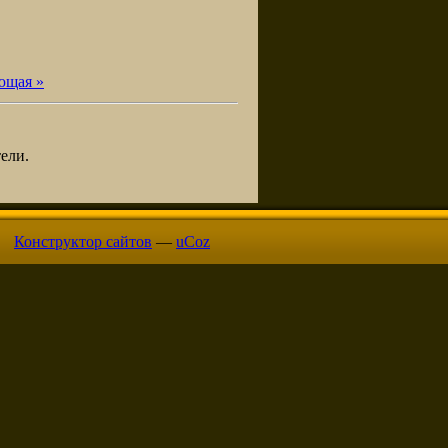
ющая »
ели.
Конструктор сайтов
—
uCoz