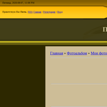
Пятница, 2026-08-07, 11:08 PM
Приветствую Вас
Гость
|
RSS
Главная
|
Регистрация
|
Вход
П
Главная
»
Фотоальбом
»
Мои фото