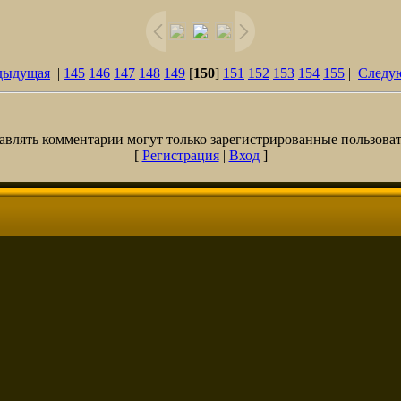
дыдущая
|
145
146
147
148
149
[
150
]
151
152
153
154
155
|
Следу
авлять комментарии могут только зарегистрированные пользоват
[
Регистрация
|
Вход
]