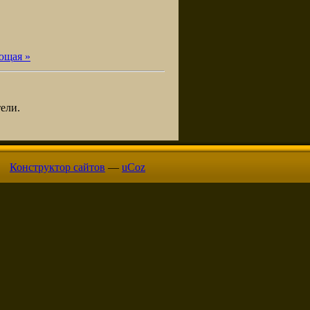
ющая »
ели.
Конструктор сайтов
—
uCoz