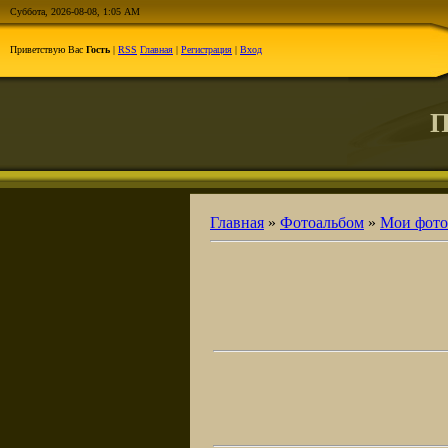
Суббота, 2026-08-08, 1:05 AM
Приветствую Вас
Гость
|
RSS
Главная
|
Регистрация
|
Вход
П
Главная
»
Фотоальбом
»
Мои фото