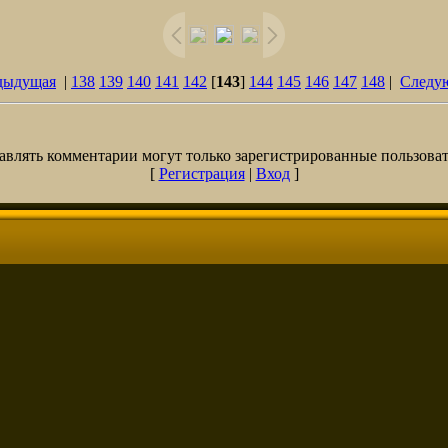
дыдущая
|
138
139
140
141
142
[
143
]
144
145
146
147
148
|
Следу
авлять комментарии могут только зарегистрированные пользоват
[
Регистрация
|
Вход
]