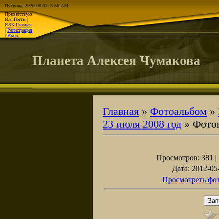
Пятница, 2026-08-07, 5:56 AM
Приветствую
Вас
Гость
|
RSS
Главная
|
Регистрация
|
Вход
Планета Алексея Чумакова
Главная
»
Фотоальбом
»
23 июля 2008 год
» Фото
Просмотров
: 381 |
Дата
: 2012-05
Просмотреть фот