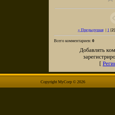
« Предыдущая
|
1
[
2
Всего комментариев
:
0
Добавлять ком
зарегистрир
[
Реги
Copyright MyCorp © 2026