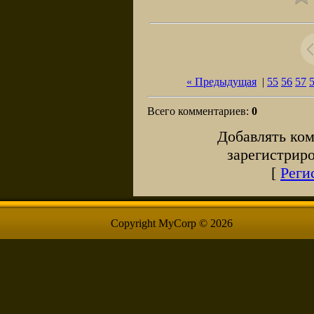
« Предыдущая
|
55
56
57
Всего комментариев
:
0
Добавлять ком
зарегистрир
[
Реги
Copyright MyCorp © 2026