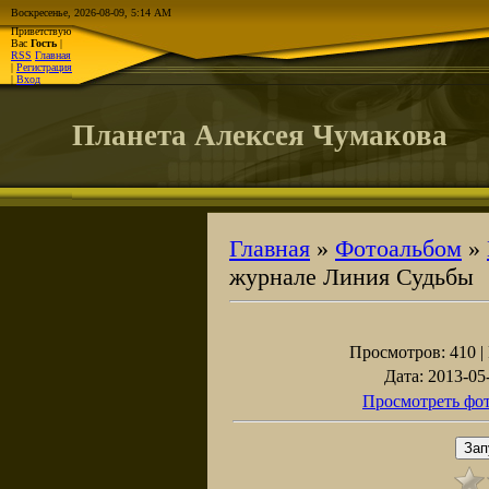
Воскресенье, 2026-08-09, 5:14 AM
Приветствую
Вас
Гость
|
RSS
Главная
|
Регистрация
|
Вход
Планета Алексея Чумакова
Главная
»
Фотоальбом
»
журнале Линия Судьбы
Просмотров
: 410 |
Дата
: 2013-05
Просмотреть фот