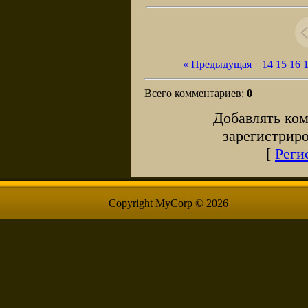
« Предыдущая
|
14
15
16
Всего комментариев
:
0
Добавлять ком
зарегистрир
[
Реги
Copyright MyCorp © 2026