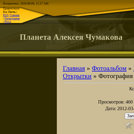
Воскресенье, 2026-08-09, 11:27 AM
Приветствую
Вас
Гость
|
RSS
Главная
|
Регистрация
|
Вход
Планета Алексея Чумакова
Главная
»
Фотоальбом
»
Открытки
» Фотография
К
Просмотров
: 460
Дата
: 2012-03