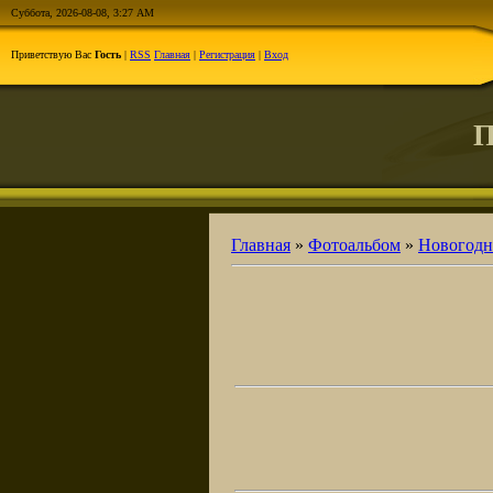
Суббота, 2026-08-08, 3:27 AM
Приветствую Вас
Гость
|
RSS
Главная
|
Регистрация
|
Вход
П
Главная
»
Фотоальбом
»
Новогодн