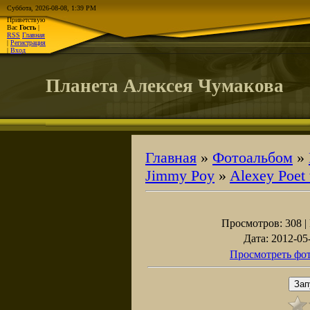
Суббота, 2026-08-08, 1:39 PM
Приветствую
Вас
Гость
|
RSS
Главная
|
Регистрация
|
Вход
Планета Алексея Чумакова
Главная
»
Фотоальбом
»
Jimmy Poy
»
Alexey Poet
Просмотров
: 308 |
Дата
: 2012-05
Просмотреть фот