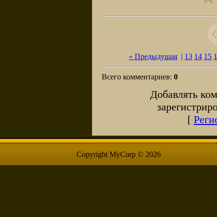
« Предыдущая
|
13
14
15
Всего комментариев
:
0
Добавлять ком
зарегистрир
[
Реги
Copyright MyCorp © 2026