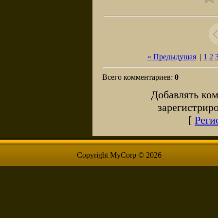
« Предыдущая
|
1
2
Всего комментариев
:
0
Добавлять ком
зарегистрир
[
Реги
Copyright MyCorp © 2026