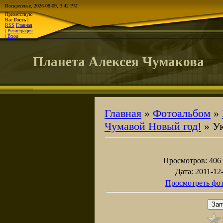
Воскресенье, 2026-08-09, 3:42 PM
Приветствую
Вас
Гость
|
RSS
Главная
|
Регистрация
|
Вход
Планета Алексея Чумакова
Главная
»
Фотоальбом
»
Чумавой Новый год!
» Ук
Просмотров
: 406
Дата
: 2011-12
Просмотреть фот