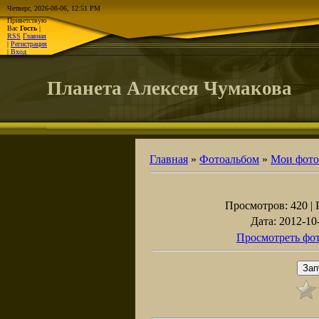
Четверг, 2026-08-06, 12:51 PM
Приветствую
Вас
Гость
|
RSS
Главная
|
Регистрация
|
Вход
Планета Алексея Чумакова
Главная
»
Фотоальбом
»
Мои фото
Просмотров
: 420 |
Дата
: 2012-10
Просмотреть фот