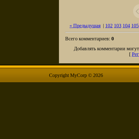
« Предыдущая
|
102
103
104
105
Всего комментариев
:
0
Добавлять комментарии могут
[
Рег
Copyright MyCorp © 2026