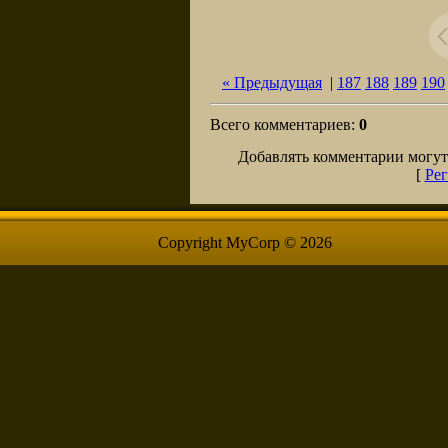
« Предыдущая
|
187
188
189
190
Всего комментариев
:
0
Добавлять комментарии могут
[
Рег
Copyright MyCorp © 2026