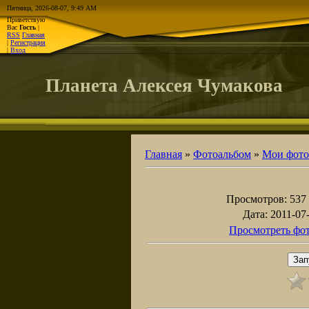
Пятница, 2026-08-07, 9:49 AM
Приветствую
Вас
Гость
|
RSS
Главная
|
Регистрация
|
Вход
Планета Алексея Чумакова
Главная
»
Фотоальбом
»
Мои фото
Просмотров
: 537
Дата
: 2011-07
Просмотреть фот