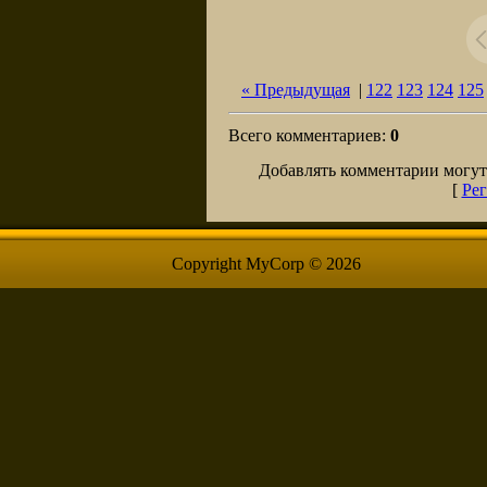
« Предыдущая
|
122
123
124
125
Всего комментариев
:
0
Добавлять комментарии могут
[
Рег
Copyright MyCorp © 2026