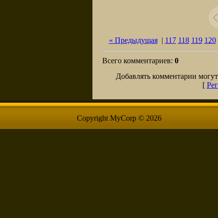
« Предыдущая
|
117
118
119
120
Всего комментариев
:
0
Добавлять комментарии могут
[
Рег
Copyright MyCorp © 2026