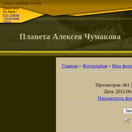
Суббота, 2026-08-08, 2:24 PM
Приветствую
Вас
Гость
|
RSS
Главная
|
Регистрация
|
Вход
Планета Алексея Чумакова
Главная
»
Фотоальбом
»
Мои фото
Просмотров
: 461 
Дата
: 2012-06
Просмотреть фот