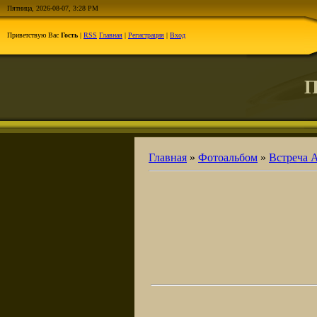
Пятница, 2026-08-07, 3:28 PM
Приветствую Вас
Гость
|
RSS
Главная
|
Регистрация
|
Вход
П
Главная
»
Фотоальбом
»
Встреча 