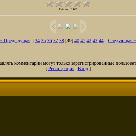
Рейтинг
:
0.0
/
0
« Предыдущая
|
34
35
36
37
38
[
39
]
40
41
42
43
44
|
Следующая »
авлять комментарии могут только зарегистрированные пользоват
[
Регистрация
|
Вход
]