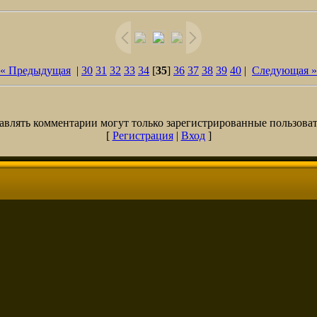
« Предыдущая
|
30
31
32
33
34
[
35
]
36
37
38
39
40
|
Следующая »
авлять комментарии могут только зарегистрированные пользоват
[
Регистрация
|
Вход
]