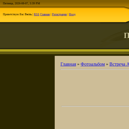
Пятница, 2026-08-07, 3:39 PM
Приветствую Вас
Гость
|
RSS
Главная
|
Регистрация
|
Вход
П
Главная
»
Фотоальбом
»
Встреча 