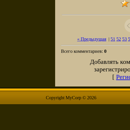
« Предыдущая
|
51
52
53
Всего комментариев
:
0
Добавлять ком
зарегистрир
[
Реги
Copyright MyCorp © 2026