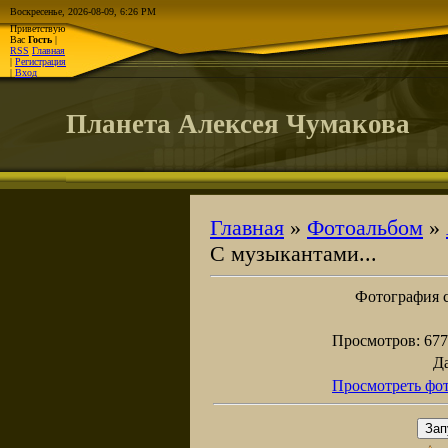
Воскресенье, 2026-08-09, 6:26 PM
Приветствую
Вас
Гость
|
RSS
Главная
|
Регистрация
|
Вход
Планета Алексея Чумакова
Главная
»
Фотоальбом
»
С музыкантами...
Фотография с
Просмотров
: 677
Д
Просмотреть фот