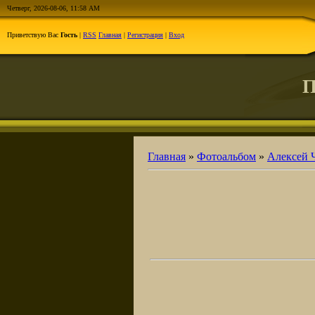
Четверг, 2026-08-06, 11:58 AM
Приветствую Вас
Гость
|
RSS
Главная
|
Регистрация
|
Вход
П
Главная
»
Фотоальбом
»
Алексей 