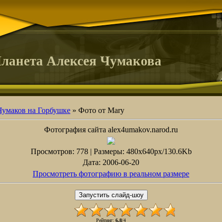
ланета Алексея Чумакова
Чумаков на Горбушке
» Фото от Mary
Фотография сайта alex4umakov.narod.ru
Просмотров
: 778 |
Размеры
: 480x640px/130.6Kb
Дата
: 2006-06-20
Просмотреть фотографию в реальном размере
Рейтинг
:
6.8
/
4