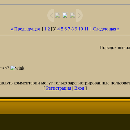
« Предыдущая
|
1
2
[
3
]
4
5
6
7
8
9
10
11
|
Следующая »
Порядок вывод
ется?
авлять комментарии могут только зарегистрированные пользоват
[
Регистрация
|
Вход
]