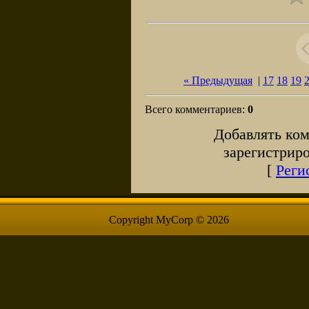
« Предыдущая
|
17
18
19
Всего комментариев
:
0
Добавлять ком
зарегистрир
[
Реги
Copyright MyCorp © 2026