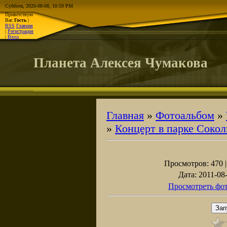
Суббота, 2026-08-08, 10:59 PM
Приветствую
Вас
Гость
|
RSS
Главная
|
Регистрация
|
Вход
Планета Алексея Чумакова
Главная
»
Фотоальбом
»
»
Концерт в парке Соко
Просмотров
: 470 
Дата
: 2011-08
Просмотреть фот