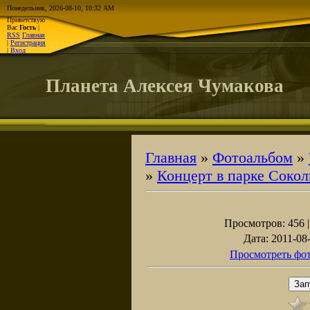
Понедельник, 2026-08-10, 10:32 AM
Приветствую
Вас
Гость
|
RSS
Главная
|
Регистрация
|
Вход
Планета Алексея Чумакова
Главная
»
Фотоальбом
»
»
Концерт в парке Соко
Просмотров
: 456 
Дата
: 2011-08
Просмотреть фот