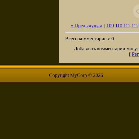
« Предыдущая
|
109
110
111
112
Всего комментариев
:
0
Добавлять комментарии могут
[
Рег
Copyright MyCorp © 2026