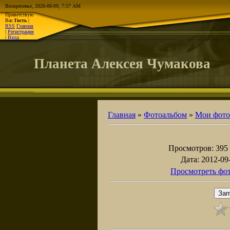
Воскресенье, 2026-08-09, 7:57 AM
Приветствую
Вас
Гость
|
RSS
Главная
|
Регистрация
|
Вход
Планета Алексея Чумакова
Главная
»
Фотоальбом
»
Мои фото
Просмотров
: 395
Дата
: 2012-09
Просмотреть фот