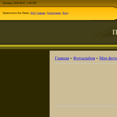
Пятница, 2026-08-07, 5:48 PM
Приветствую Вас
Гость
|
RSS
Главная
|
Регистрация
|
Вход
П
Главная
»
Фотоальбом
»
Мои фото