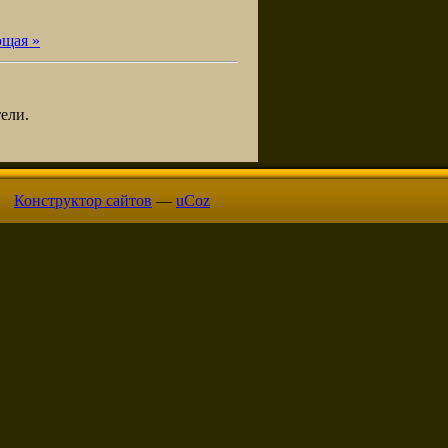
щая »
ели.
Конструктор сайтов
—
uCoz