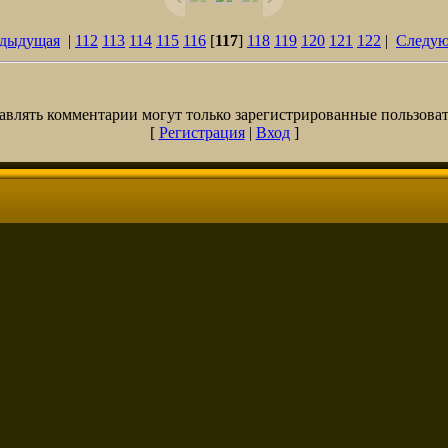
едыдущая
|
112
113
114
115
116
[
117
]
118
119
120
121
122
|
Следую
авлять комментарии могут только зарегистрированные пользоват
[
Регистрация
|
Вход
]