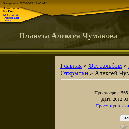
Воскресенье, 2026-08-09, 10:06 AM
Приветствую
Вас
Гость
|
RSS
Главная
|
Регистрация
|
Вход
Планета Алексея Чумакова
Главная
»
Фотоальбом
»
Открытки
» Алексей Чу
Просмотров
: 565
Дата
: 2012-03
Просмотреть фот