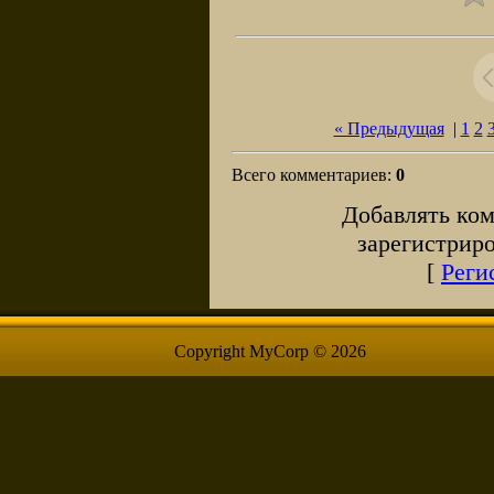
« Предыдущая
|
1
2
Всего комментариев
:
0
Добавлять ком
зарегистрир
[
Реги
Copyright MyCorp © 2026