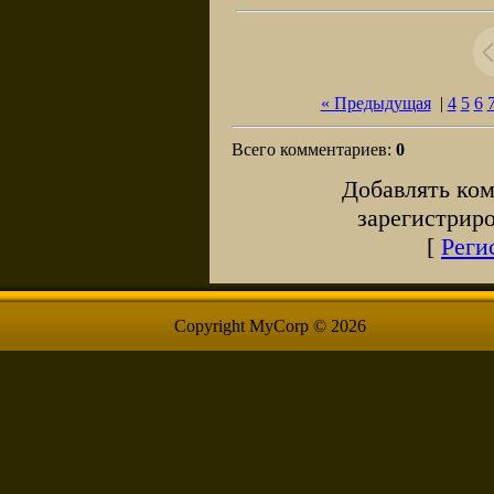
« Предыдущая
|
4
5
6
Всего комментариев
:
0
Добавлять ком
зарегистрир
[
Реги
Copyright MyCorp © 2026