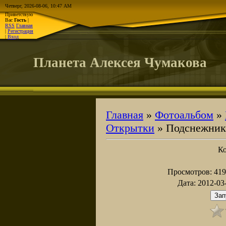
Четверг, 2026-08-06, 10:47 AM
Приветствую
Вас
Гость
|
RSS
Главная
|
Регистрация
|
Вход
Планета Алексея Чумакова
Главная
»
Фотоальбом
»
Открытки
» Подснежни
К
Просмотров
: 419
Дата
: 2012-03