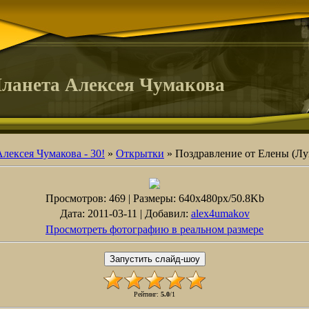
ланета Алексея Чумакова
лексея Чумакова - 30!
»
Открытки
» Поздравление от Елены (Л
Просмотров
: 469 |
Размеры
: 640x480px/50.8Kb
Дата
: 2011-03-11 |
Добавил
:
alex4umakov
Просмотреть фотографию в реальном размере
Рейтинг
:
5.0
/
1