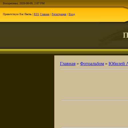
Воскресенье, 2026-08-09, 2:07 PM
Приветствую Вас
Гость
|
RSS
Главная
|
Регистрация
|
Вход
П
Главная
»
Фотоальбом
»
Юбилей А