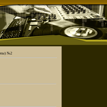
уны) №2