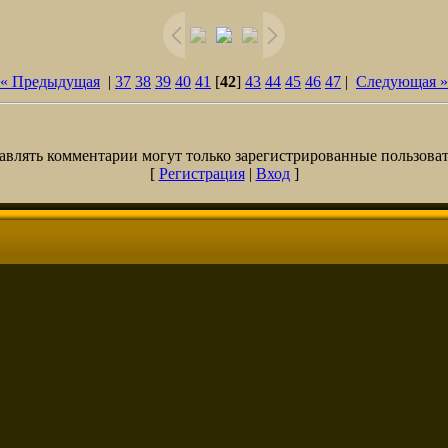
« Предыдущая
|
37
38
39
40
41
[
42
]
43
44
45
46
47
|
Следующая »
авлять комментарии могут только зарегистрированные пользоват
[
Регистрация
|
Вход
]