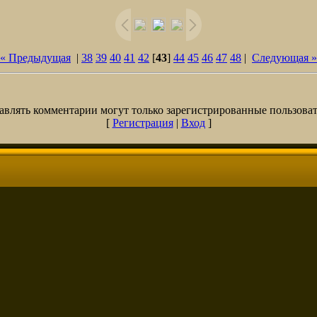
« Предыдущая
|
38
39
40
41
42
[
43
]
44
45
46
47
48
|
Следующая »
авлять комментарии могут только зарегистрированные пользоват
[
Регистрация
|
Вход
]