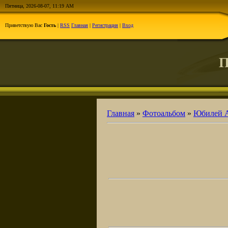
Пятница, 2026-08-07, 11:19 AM
Приветствую Вас
Гость
|
RSS
Главная
|
Регистрация
|
Вход
П
Главная
»
Фотоальбом
»
Юбилей А