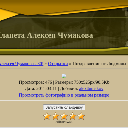
ланета Алексея Чумакова
лексея Чумакова - 30!
»
Открытки
» Поздравление от Людмилы Е
Просмотров
: 476 |
Размеры
: 750x525px/90.5Kb
Дата
: 2011-03-11 |
Добавил
:
alex4umakov
Просмотреть фотографию в реальном размере
Рейтинг
:
5.0
/
1