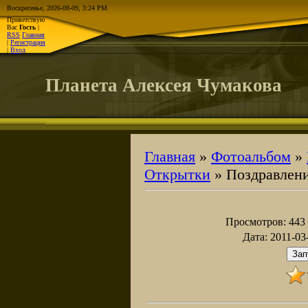
Воскресенье, 2026-08-09, 3:24 PM
Приветствую
Вас
Гость
|
RSS
Главная
|
Регистрация
|
Вход
Планета Алексея Чумакова
Главная
»
Фотоальбом
»
Открытки
» Поздравлени
Просмотров
: 443
Дата
: 2011-03