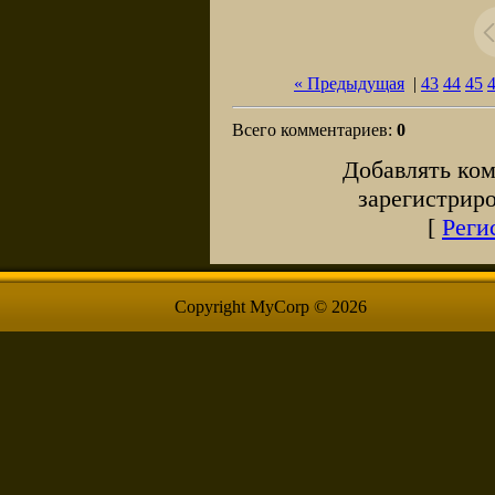
« Предыдущая
|
43
44
45
Всего комментариев
:
0
Добавлять ком
зарегистрир
[
Реги
Copyright MyCorp © 2026