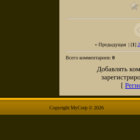
« Предыдущая
| [
1
]
2
Всего комментариев
:
0
Добавлять ком
зарегистрир
[
Реги
Copyright MyCorp © 2026