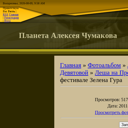
Воскресенье, 2026-08-09, 9:58 AM
Приветствую
Вас
Гость
|
RSS
Главная
|
Регистрация
|
Вход
Планета Алексея Чумакова
Главная
»
Фотоальбом
»
Девятовой
»
Леша на Пр
фестивале Зелена Гура
Просмотров
: 517
Дата
: 2011
Просмотреть фот